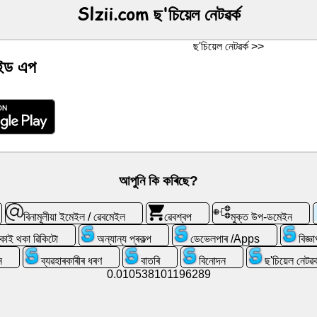
Slzii.com ছ'চিয়েল নেটৱৰ্ক
ছ'চিয়েল নেটৱৰ্ক >>
ৰইড এপ
আপুনি কি কৰিছে?
বিনামূলীয়া ইমেইল / ৱেবমেইল
ৱেবশ্বপ
মুক্ত উপ-ডমেইন
ুকাই থকা ৱিকিটো
অন্যান্য প্ৰকল্প
ডেভেলপাৰ /Apps
বিজ্ঞ
ন
ব্যৱহাৰকাৰীৰ ধৰণ
বাতৰি
বিনোদন
ছ'চিয়েল নেটৱৰ্
0.010538101196289