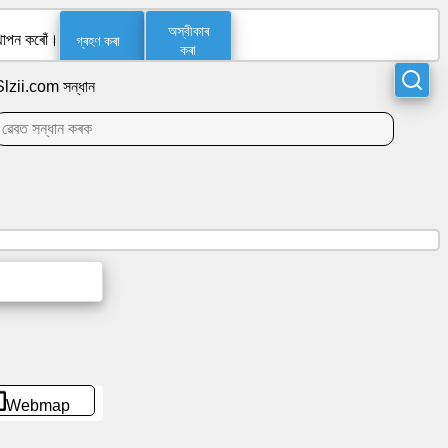
অস্বীকাৰ
গ্ৰহণ কৰা
্থাপন কৰোঁ।
কৰা
Slzii.com সন্ধান
Webmap