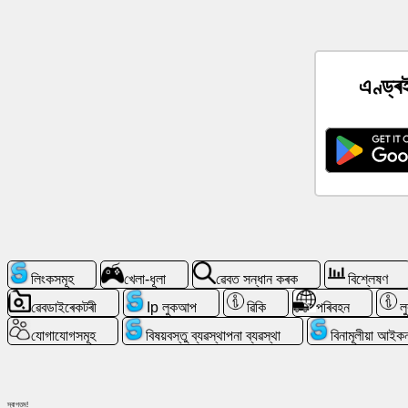
ছ'চিয়েল
নেটৱৰ্ক
এণ্ড্
বাতৰি
বিনামূলীয়া
আইকন
চেটজিপিটি
ৱিকি
লিংকসমূহ
খেলা-ধূলা
ৱেবত সন্ধান কৰক
বিশ্লেষণ
যোগাযোগসমূহ
ৱেবডাইৰেকটৰী
Ip লুকআপ
ৱিকি
পৰিবহন
ল
যোগাযোগসমূহ
বিষয়বস্তু ব্যৱস্থাপনা ব্যৱস্থা
বিনামূলীয়া আইক
খেলা-
ধূলা
ৱেবত
স্বাগতম!