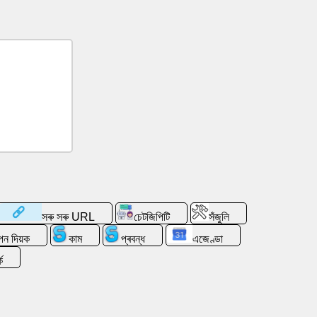
সৰু সৰু URL
চেটজিপিটি
সঁজুলি
াপন দিয়ক
কাম
প্ৰবন্ধ
এজেণ্ডা
ক