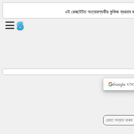
এই ৱেবছাইটত অত্যাৱশ্যকীয় কুকিজ ব্যৱহাৰ
এটা
পৃষ্ঠা
সৃষ্টি
কৰক
গোট
সৃষ্টি
কৰক
Google ৰ সৈত
প্ৰবন্ধ
এজেণ্ডা
বিনোদন