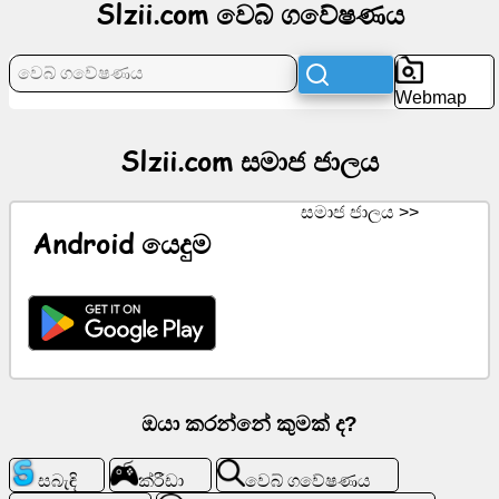
Slzii.com වෙබ් ගවේෂණය
පුවත්
Webmap
නොමිලේ
අයිකන
Slzii.com සමාජ ජාලය
ChatGPT
සමාජ ජාලය >>
Android යෙදුම
විකි
සම්බන්ධතා
ක්රීඩා
ඔයා කරන්නේ කුමක් ද?
වෙබ්
ගවේෂණය
සබැඳි
ක්රීඩා
වෙබ් ගවේෂණය