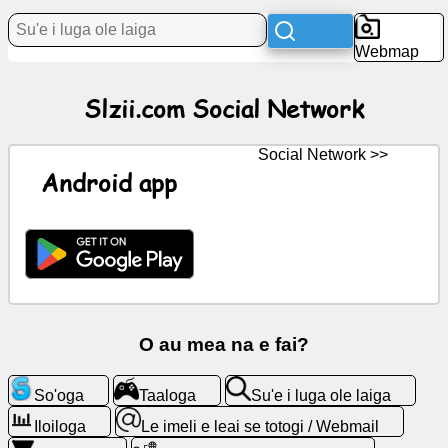
Webmap
Tala
Fou
Slzii.com Social Network
Ata
fua
Social Network >>
Android app
ChatGPT
Wiki
Feso'ota'iga
O au mea na e fai?
Taaloga
So'oga
Taaloga
Su'e i luga ole laiga
Su'e
i
Iloiloga
Le imeli e leai se totogi / Webmail
luga