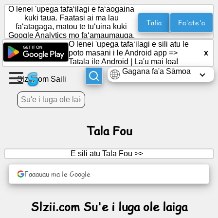
O lenei 'upega tafaʻilagi e faʻaogaina
kuki taua. Faatasi ai ma lau
Talia
Fa'ate'a
faʻatagaga, matou te tuʻuina kuki
Google Analytics mo faʻamaumauga.
Fausia
O lenei 'upega tafaʻilagi e sili atu le
se
poto masani i le Android app =>
x
itulau
Tatala ile Android
|
La'u mai loa!
Gagana fa'a Sāmoa
Slzii.com Saili
Fausia
vaega
Tala Fou
Mataupu
E sili atu Tala Fou >>
Fuafuaga
Faaauau ma le Google
Fa'afiafiaga
Slzii.com Su'e i luga ole laiga
Social
Network