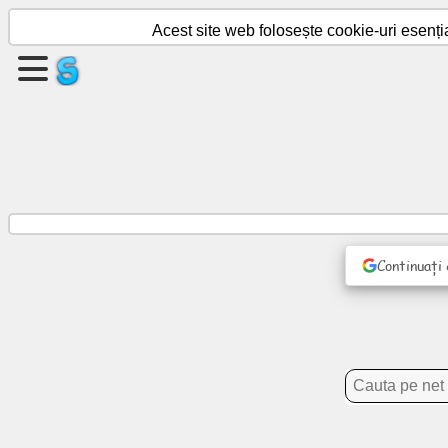
Acest site web folosește cookie-uri esenți
Creați
o
pagină
Creați
grup
Continuați
Articole
Agendă
Divertisment
Rețea
socială