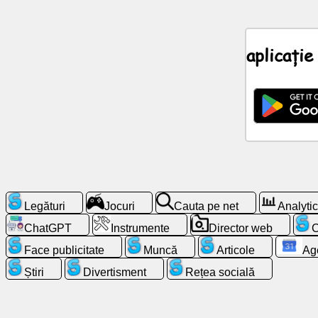
Știri
aplicați
Pictograme
gratuite
ChatGPT
Wiki
Contacte
Legături
Jocuri
Cauta pe net
Analyti
ChatGPT
Instrumente
Director web
C
Jocuri
Face publicitate
Muncă
Articole
Ag
Cauta
Știri
Divertisment
Rețea socială
pe
net