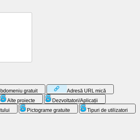
bdomeniu gratuit
Adresă URL mică
Alte proiecte
Dezvoltatori/Aplicații
tului
Pictograme gratuite
Tipuri de utilizatori