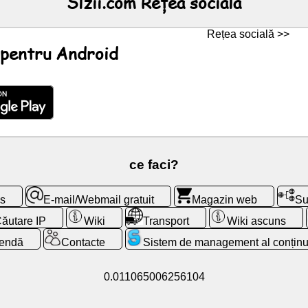
Slzii.com Rețea socială
Rețea socială >>
e pentru Android
ce faci?
cs
E-mail/Webmail gratuit
Magazin web
Su
ăutare IP
Wiki
Transport
Wiki ascuns
endă
Contacte
Sistem de management al conținu
0.011065006256104