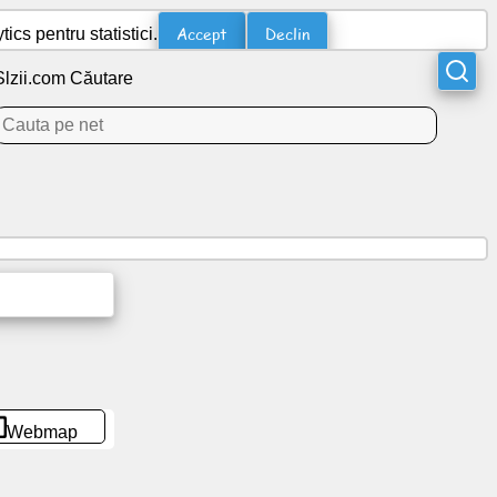
Accept
Declin
cs pentru statistici.
Slzii.com Căutare
Webmap