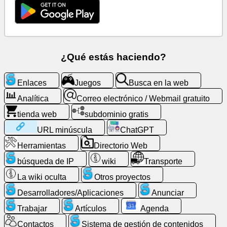
Correo
electrónico
/
Webmail
¿Qué estás haciendo?
gratuito
Enlaces
Juegos
Busca en la web
Analítica
Analítica
Correo electrónico / Webmail gratuito
tienda web
subdominio gratis
tienda
web
URL minúscula
ChatGPT
Herramientas
Directorio Web
Desarrolladores/Aplicaciones
búsqueda de IP
wiki
Transporte
La wiki oculta
Otros proyectos
Herramientas
Desarrolladores/Aplicaciones
Anunciar
Trabajar
Trabajar
Artículos
Agenda
Contactos
Sistema de gestión de contenidos