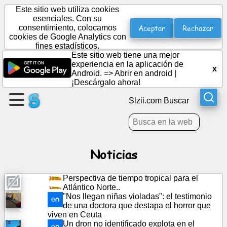
Este sitio web utiliza cookies
esenciales. Con su
Aceptar
Rechazar
consentimiento, colocamos
cookies de Google Analytics con
crear
fines estadísticos.
una
Este sitio web tiene una mejor
pagina
experiencia en la aplicación de
x
Android. =>
Abrir en android
|
¡Descárgalo ahora!
Crear
grupo
Slzii.com Buscar
Artículos
Noticias
Agenda
Perspectiva de tiempo tropical para el
Atlántico Norte..
Entretenimiento
"Nos llegan niñas violadas": el testimonio
de una doctora que destapa el horror que
viven en Ceuta
Red
Un dron no identificado explota en el
social