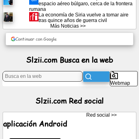
espacio aéreo búlgaro, cerca de la frontera
rumana
La economía de Siria vuelve a tomar aire
Noticias
tras quince años de guerra civil
Más Noticias >>
Iconos
gratis
Continuar con Google
ChatGPT
Slzii.com Busca en la web
wiki
Webmap
Contactos
Slzii.com Red social
Juegos
Red social >>
Busca
aplicación Android
en
la
web