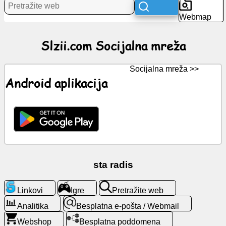
Webmap
Vijesti
Slzii.com Socijalna mreža
Besplatne
ikone
Socijalna mreža >>
Android aplikacija
ChatGPT
Wiki
Kontakti
sta radis
Igre
Linkovi
Igre
Pretražite web
Pretražite
web
Analitika
Besplatna e-pošta / Webmail
Webshop
Besplatna poddomena