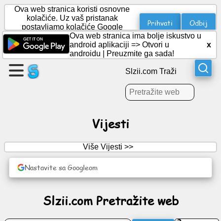
Ova web stranica koristi osnovne
kolačiće. Uz vaš pristanak
Prihvati
Odbij
postavljamo kolačiće Google
Analytics za statistiku.
Ova web stranica ima bolje iskustvo u
Kreirajte
android aplikaciji =>
Otvori u
x
stranicu
androidu
|
Preuzmite ga sada!
Slzii.com Traži
Kreiraj
grupu
Vijesti
Članci
Više Vijesti >>
Dnevni
red
Nastavite sa Googleom
Zabava
Slzii.com Pretražite web
Socijalna
mreža