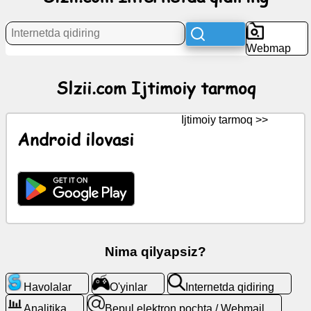
tarmoq
Webmap
Yangiliklar
Slzii.com Ijtimoiy tarmoq
Bepul
piktogramma
Ijtimoiy tarmoq >>
Android ilovasi
ChatGPT
Wiki
Kontaktlar
O'yinlar
Nima qilyapsiz?
Internetda
Havolalar
O'yinlar
Internetda qidiring
qidiring
Analitika
Bepul elektron pochta / Webmail