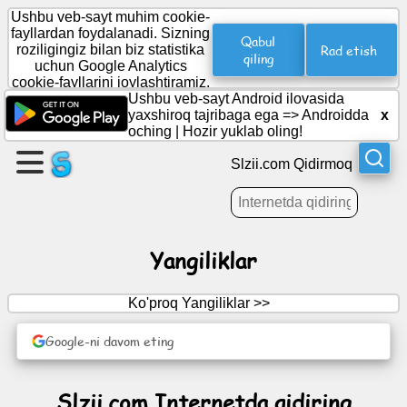
Ushbu veb-sayt muhim cookie-
fayllardan foydalanadi. Sizning
Qabul
Rad etish
roziligingiz bilan biz statistika
qiling
uchun Google Analytics
Sahifa
cookie-fayllarini joylashtiramiz.
yarating
Ushbu veb-sayt Android ilovasida
yaxshiroq tajribaga ega =>
Androidda
x
oching
|
Hozir yuklab oling!
Guruh
yaratish
Slzii.com Qidirmoq
Maqolalar
Yangiliklar
Kun
tartibi
Ko'proq Yangiliklar >>
Google-ni davom eting
O'yin-
kulgi
Slzii.com Internetda qidiring
Ijtimoiy