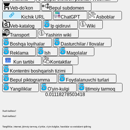
Bepul
Veb-do'kon
Bepul subdomen
elektron
Kichik URL
ChatGPT
Asboblar
pochta
/
Veb-katalog
Ip qidiruvi
Wiki
Webmail
Transport
Yashirin wiki
Boshqa loyihalar
Dasturchilar / Ilovalar
Analitika
Reklama
Ish
Maqolalar
Veb-
Kun tartibi
Kontaktlar
do'kon
Kontentni boshqarish tizimi
Bepul piktogramma
Foydalanuvchi turlari
Dasturchilar
/
Yangiliklar
O'yin-kulgi
Ijtimoiy tarmoq
Ilovalar
0.01118278503418
Asboblar
Xush kelibsiz!
Xush kelibsiz!
Ish
Yangiliklar, internet, ijtimoiy tarmoq, oʻyinlar, oʻyin-kulgilar, havolalar va vositalarni qidiring