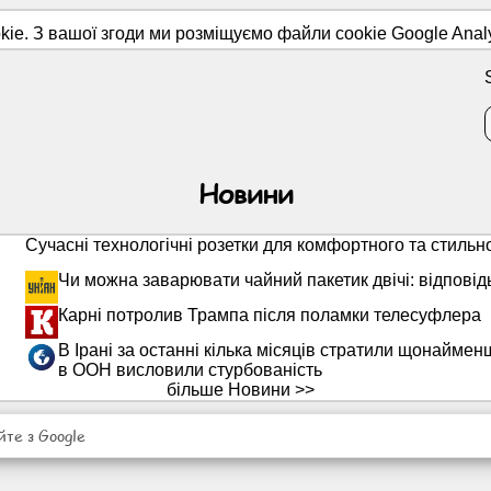
ie. З вашої згоди ми розміщуємо файли cookie Google Analyt
Новини
Сучасні технологічні розетки для комфортного та стильн
Чи можна заварювати чайний пакетик двічі: відповід
Карні потролив Трампа після поламки телесуфлера
В Ірані за останні кілька місяців стратили щонаймен
в ООН висловили стурбованість
більше Новини >>
те з Google