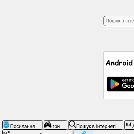
Новини
Безкоштовні
іконки
ChatGPT
Android
Wiki
Контакти
Ігри
Пошук
в
Інтернеті
Посилання
Ігри
Пошук в Інтернеті