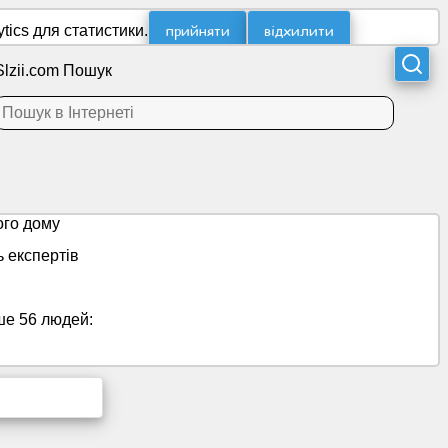
прийняти
відхилити
ics для статистики.
Slzii.com Пошук
ого дому
ь експертів
ше 56 людей: