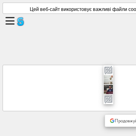
Цей веб-сайт використовує важливі файли cook
Створити
сторінку
Створити
групу
статті
Порядок
денний
Розваги
Продовжуй
Соціальна
мережа